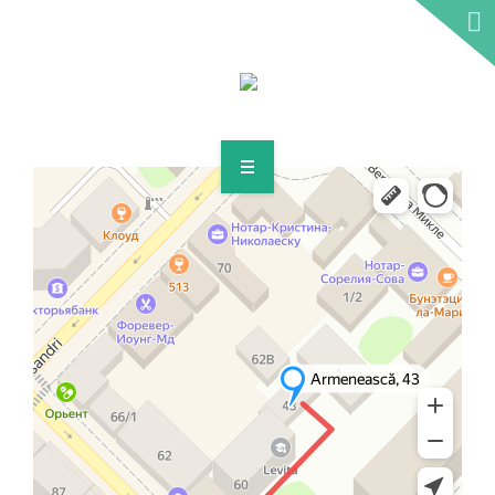
SERVICII
LICITAŢII
IMOBILIARE
ADRESA NOASTRĂ
WWW.LICITATII-IMOBILIARE.MD