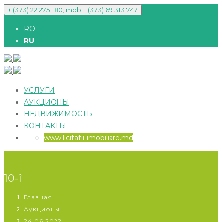
+ (373) 22 275 180; mob: +(373) 69 313 747
RO
RU
УСЛУГИ
АУКЦИОНЫ
НЕДВИЖИМОСТЬ
КОНТАКТЫ
www.licitatii-imobiliare.md
10-î
Главная
Аукционы
24.06.2022