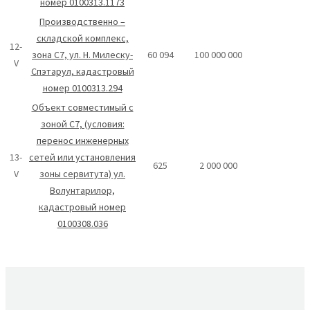
номер 0100313.1173
Производственно –
складской комплекс,
12-
зона С7, ул. Н. Милеску-
60 094
100 000 000
V
Спэтарул, кадастровый
номер 0100313.294
Объект совместимый с
зоной С7, (условия:
перенос инженерных
13-
сетей или установления
625
2 000 000
V
зоны сервитута) ул.
Волунтарилор,
кадастровый номер
0100308.036