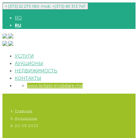
+ (373) 22 275 180; mob: +(373) 69 313 747
RO
RU
УСЛУГИ
АУКЦИОНЫ
НЕДВИЖИМОСТЬ
КОНТАКТЫ
www.licitatii-imobiliare.md
Главная
Аукционы
20.05.2022