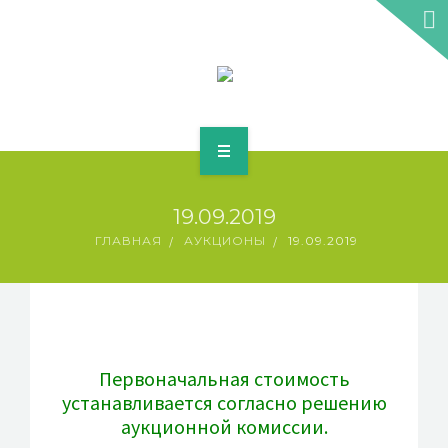
УСЛУГИ
19.09.2019
АУКЦИОНЫ
ГЛАВНАЯ
АУКЦИОНЫ
19.09.2019
НЕДВИЖИМОСТЬ
КОНТАКТЫ
Первоначальная стоимость
WWW.LICITATII-IMOBILIARE.MD
устанавливается согласно решению
аукционной комиссии.