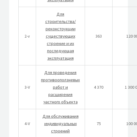
Для
строительства/
реконструкции
2-v
существующих
363
120 0
строение и их
последующая
эксплуатация
Для проведения
противооползневых
3-V
работ и
4 370
1 300 
расширения
частного объекта
Для обслуживания
4-V
индивидуальных
75
100 0
строений