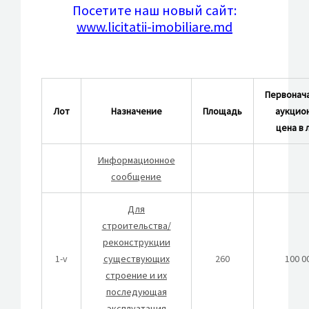
Посетите наш новый сайт:
www.licitatii-imobiliare.md
Первонач
Лот
Назначение
Площадь
аукцио
цена в 
Информационное
сообщение
Для
строительства/
реконструкции
1-v
существующих
260
100 0
строение и их
последующая
эксплуатация