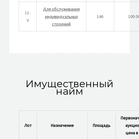
Для обслуживания
11-
индивидуальных
146
100 0
V
строений
Имущественный
найм
Первонач
Лот
Назначение
Площадь
аукцио
цена в