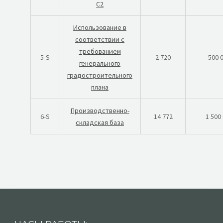
С2
Использование в
соответствии с
требованием
5-S
2 720
500 
генерального
градостроительного
плана
Производственно-
6-S
14 772
1 500
складская база