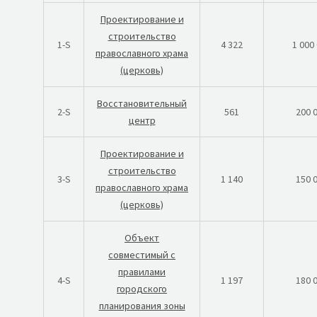
Проектирование и
строительство
1-S
4 322
1 000
православного храма
(церковь)
Восстановительный
2-S
561
200 
центр
Проектирование и
строительство
3-S
1 140
150 
православного храма
(церковь)
Объект
совместимый с
правилами
4-S
1 197
180 
городского
планирования зоны