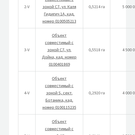
2-V
зоной C7, ул. Каля
0,5214 га
5 000 
Гидигич 1A, кад.
номер 0100505213
Объект
совместимый с
3-V
зоной C7, ул.
0,5518 га
4 500 
Дойна, кад. номер
0100401869
Объект
совместимый с
4-V
зоной S, сект.
0,2920 га
4 000 
Ботаника, кад.
номер 0100115235
Объект
совместимый с