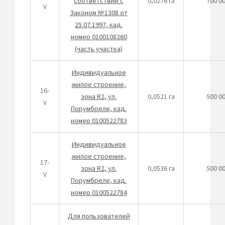
соответствии с
0,0276 га
700 0
V
Законом №1308 от
25.07.1997, кад.
номер 0100108260
(часть участка)
Индивидуальное
жилое строение,
16-
зона R2, ул.
0,0521 га
500 0
V
Порумбреле, кад.
номер 0100522783
Индивидуальное
жилое строение,
17-
зона R2, ул.
0,0536 га
500 0
V
Порумбреле, кад.
номер 0100522784
Для пользователей