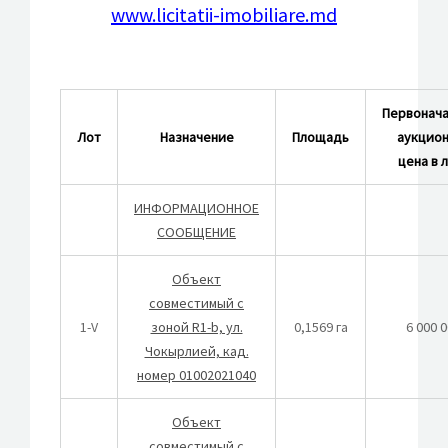
www.licitatii-imobiliare.md
Первонача
Лот
Назначение
Площадь
аукцион
цена в 
ИНФОРМАЦИОННОЕ
СООБЩЕНИЕ
Объект
совместимый с
1-V
зоной R1-b, ул.
0,1569 га
6 000 
Чокырлией, кад.
номер 01002021040
Объект
совместимый с