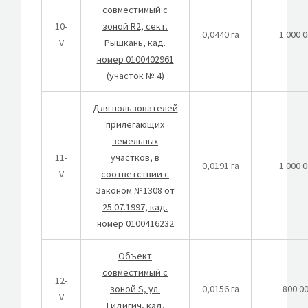
совместимый с
10-
зоной R2, сект.
0,0440 га
1 000 
V
Рышкань, кад.
номер 0100402961
(участок № 4)
Для пользователей
прилегающих
земельных
11-
участков, в
0,0191 га
1 000 
V
соответствии с
Законом №1308 от
25.07.1997, кад.
номер 0100416232
Объект
совместимый с
12-
зоной S, ул.
0,0156 га
800 0
V
Гидигич, кад.