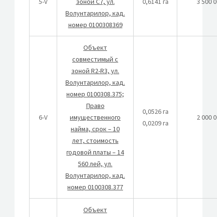
5-V
зоной C7, ул.
0,6141 га
3 500 
Волунтарилор, кад.
номер 0100308369
Объект
совместимый с
зоной R2-R3, ул.
Волунтарилор, кад.
номер 0100308.375;
Право
0,0526 га
6-V
имущественного
2 000 
0,0209 га
найма, срок – 10
лет, стоимость
годовой платы – 14
560 лей, ул.
Волунтарилор, кад.
номер 0100308.377
Объект