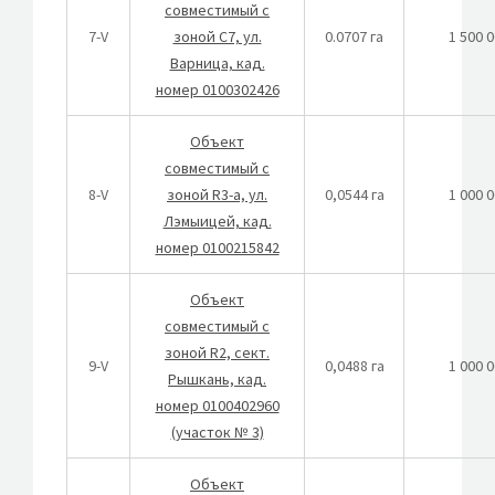
совместимый с
7-V
зоной C7, ул.
0.0707 га
1 500 
Варница, кад.
номер 0100302426
Объект
совместимый с
8-V
зоной R3-a, ул.
0,0544 га
1 000 
Лэмыицей, кад.
номер 0100215842
Объект
совместимый с
зоной R2, сект.
9-V
0,0488 га
1 000 
Рышкань, кад.
номер 0100402960
(участок № 3)
Объект