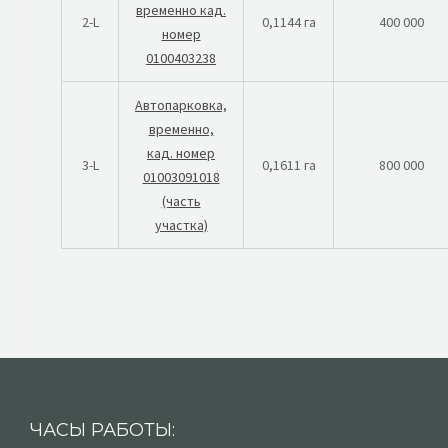
временно кад.
2-L
0,1144 га
400 000
номер
0100403238
Автопарковка,
временно,
кад. номер
3-L
0,1611 га
800 000
01003091018
(часть
участка)
ЧАСЫ РАБОТЫ: