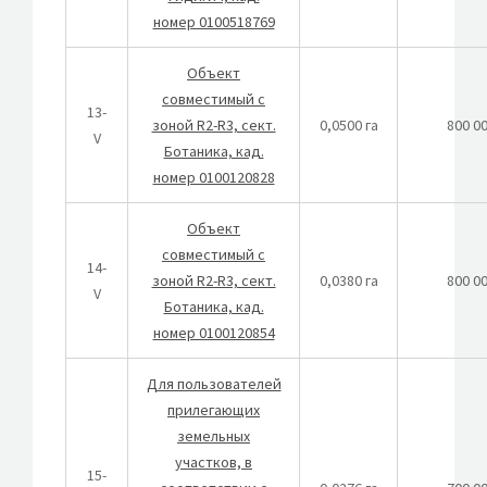
номер 0100518769
Объект
совместимый с
13-
зоной R2-R3, сект.
0,0500 га
800 0
V
Ботаника, кад.
номер 0100120828
Объект
совместимый с
14-
зоной R2-R3, сект.
0,0380 га
800 0
V
Ботаника, кад.
номер 0100120854
Для пользователей
прилегающих
земельных
участков, в
15-