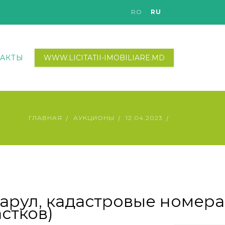
RO
RU
АКТЫ
WWW.LICITATII-IMOBILIARE.MD
ГЛАВНАЯ
АУКЦИОНЫ
12.04.2023
тарул, кадастровые номера
астков)