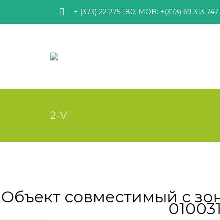
+ (373) 22 275 180; MOB: +(373) 69 313 747
2-V
Объект совместимый с зон
010031