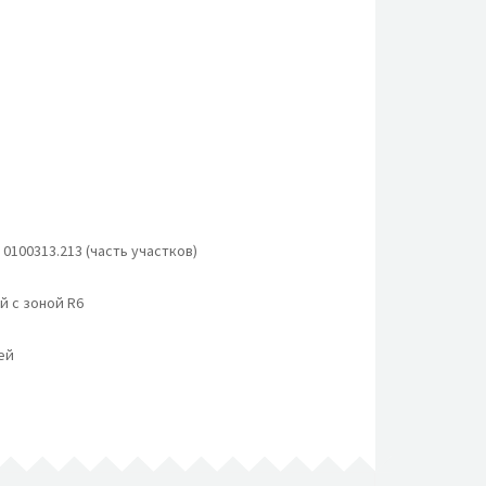
0100313.213 (часть участков)
й с зоной R6
ей